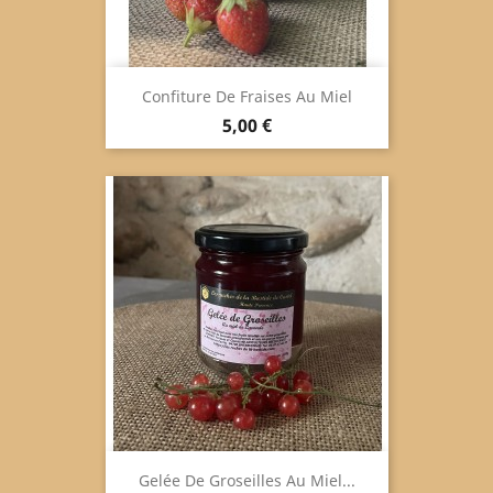
Confiture De Fraises Au Miel
Preis
5,00 €
Gelée De Groseilles Au Miel...