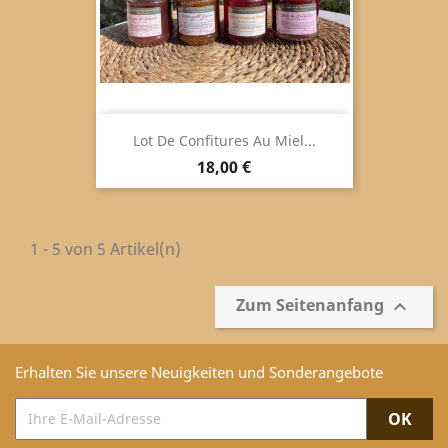
Lot De Confitures Au Miel...
Preis
18,00 €
1 - 5 von 5 Artikel(n)
Zum Seitenanfang

Erhalten Sie unsere Neuigkeiten und Sonderangebote