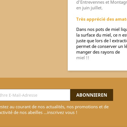
d'Entrevennes et Montagne
en juin juillet.
Très apprécié des amate
Dans nos pots de miel liq
la surface du miel, ce n es
juste que lors de l extracti
permet de conserver un 
manger des rayons de
miel !!
stez au courant de nos actualités, nos promotions et de
activité de nos abeilles ...inscrivez vous !