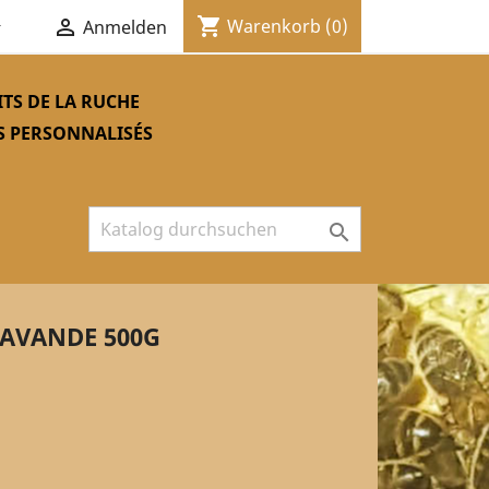
shopping_cart


Warenkorb
(0)
Anmelden
TS DE LA RUCHE
S PERSONNALISÉS

LAVANDE 500G