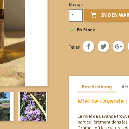
Menge

IN DEN WA

En Stock
Teilen
Beschreibung
Art
Miel de Lavande : 
Le miel de Lavande trouve
particulièrement dans les
Drôme...où les cultures d