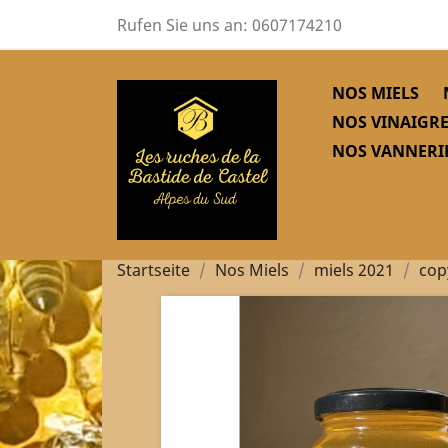
Rufen Sie uns an:
0607174210
NOS MIELS
NOS VINAIGRE
NOS VANNERIE
Startseite
Nos Miels
miels 2021
cop