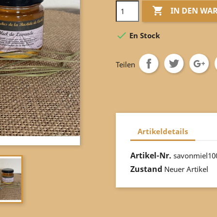

IN DEN WA

En Stock
Teilen
Artikeldetails
Artikel-Nr.
savonmiel10
Zustand
Neuer Artikel