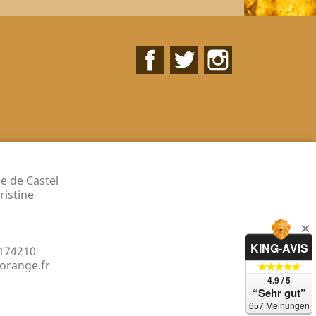
Facebook
Twitter
Instagram
e de Castel
ristine
KING-AVIS
174210
orange.fr
4.9 / 5
“Sehr gut”
657 Meinungen