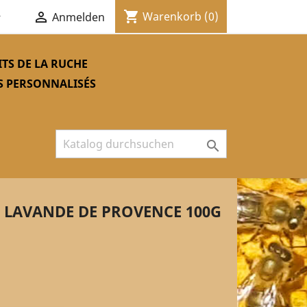
shopping_cart


Warenkorb
(0)
Anmelden
TS DE LA RUCHE
S PERSONNALISÉS

 LAVANDE DE PROVENCE 100G