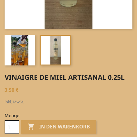
VINAIGRE DE MIEL ARTISANAL 0.25L
3,50 €
inkl. MwSt.
Menge

IN DEN WARENKORB