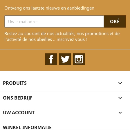
Ontvang ons laatste nieuws en aanbiedingen
Restez au courant de nos actualités, nos promotions et de
l'activité de nos abeilles ...inscrivez vous !
Facebook
Twitter
Instagram
PRODUITS

ONS BEDRIJF

UW ACCOUNT

WINKEL INFORMATIE