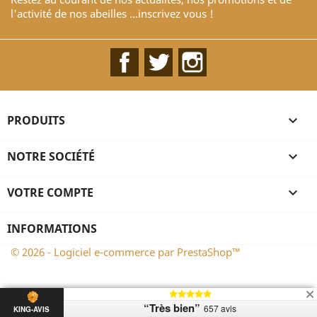
l'activité de nos abeilles ...inscrivez vous !
Facebook
Twitter
Instagram
PRODUITS

NOTRE SOCIÉTÉ

VOTRE COMPTE

INFORMATIONS
© 2026 - Logiciel e-commerce par PrestaShop™
“Très bien”
657 avis
KING-AVIS