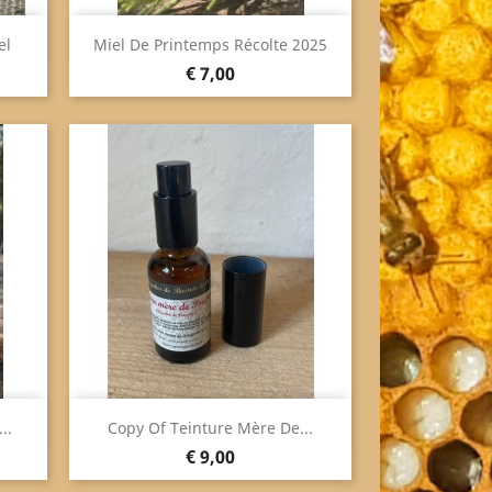
Snel bekijken

el
Miel De Printemps Récolte 2025
Prijs
€ 7,00
Snel bekijken

..
Copy Of Teinture Mère De...
Prijs
€ 9,00