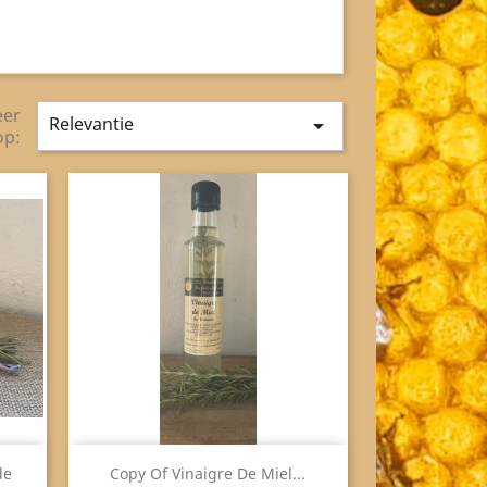
eer
Relevantie

op:
Snel bekijken

de
Copy Of Vinaigre De Miel...