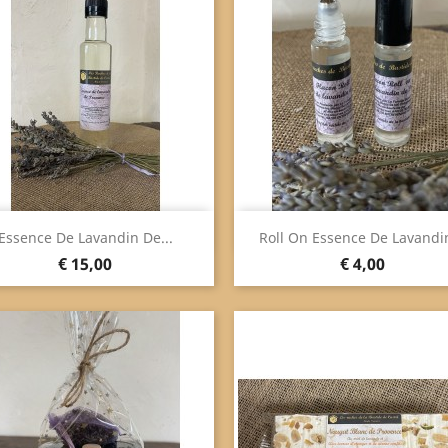
Snel bekijken
Snel bekijken


Essence De Lavandin De...
Roll On Essence De Lavandin
Prijs
Prijs
€ 15,00
€ 4,00