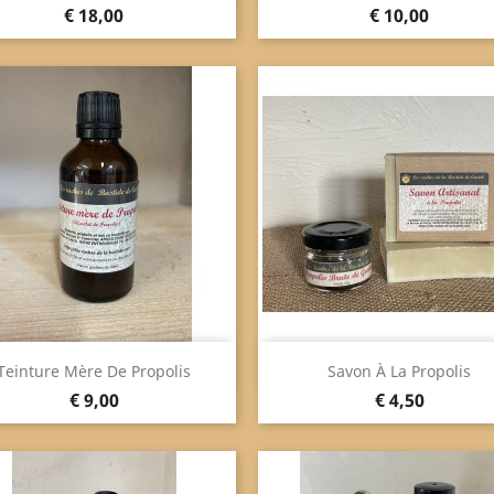
Prijs
Prijs
€ 18,00
€ 10,00
Snel bekijken
Snel bekijken


Teinture Mère De Propolis
Savon À La Propolis
Prijs
Prijs
€ 9,00
€ 4,50