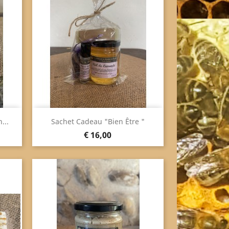
Snel bekijken

...
Sachet Cadeau "bien Être "
Prijs
€ 16,00