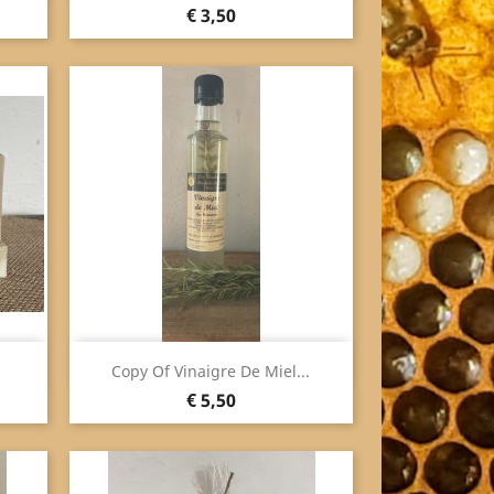
Prijs
€ 3,50
Snel bekijken

Copy Of Vinaigre De Miel...
Prijs
€ 5,50