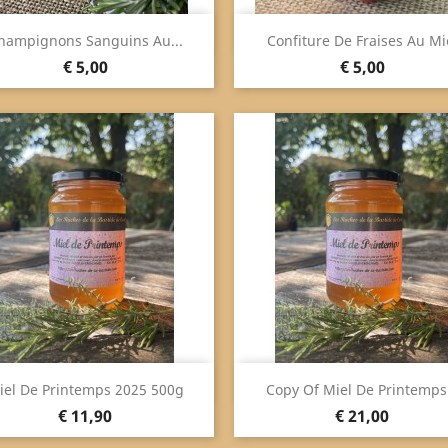
Snel bekijken
Snel bekijken


hampignons Sanguins Au...
Confiture De Fraises Au Mi
Prijs
Prijs
€ 5,00
€ 5,00
Snel bekijken
Snel bekijken


iel De Printemps 2025 500g
Copy Of Miel De Printemps.
Prijs
Prijs
€ 11,90
€ 21,00