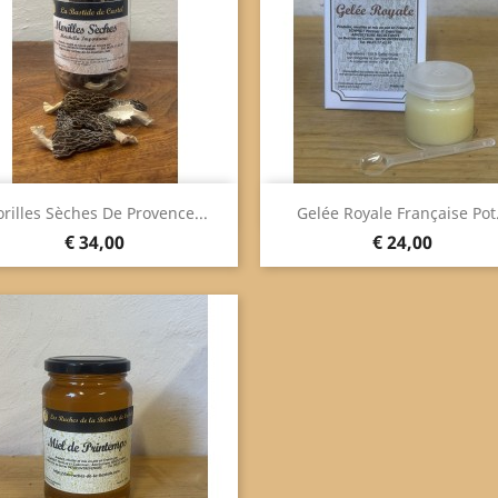
Snel bekijken
Snel bekijken


rilles Sèches De Provence...
Gelée Royale Française Pot.
Prijs
Prijs
€ 34,00
€ 24,00