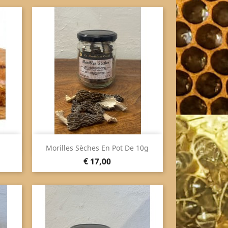
Snel bekijken

Morilles Sèches En Pot De 10g
Prijs
€ 17,00