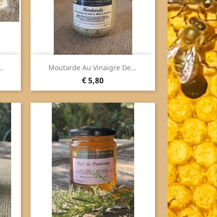
Snel bekijken

..
Moutarde Au Vinaigre De...
Prijs
€ 5,80