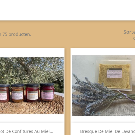
Sort
jn 75 producten.
Snel bekijken
Snel bekijken


Lot De Confitures Au Miel...
Bresque De Miel De Lavan