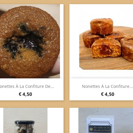
Snel bekijken
Snel bekijken


onettes À La Confiture De...
Nonettes À La Confiture...
Prijs
Prijs
€ 4,50
€ 4,50