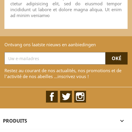
ctetur adipisicing elit, sed do eiusmod tempor
incididunt ut labore et dolore magna aliqua. Ut enim
ad minim veniamю
Ontvang ons laatste nieuws en aanbiedingen
Restez au courant de nos actualités, nos promotions et de
l'activité de nos abeilles ...inscrivez vous !
Facebook
Twitter
Instagram
PRODUITS
