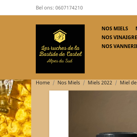
Bel ons:
0607174210
NOS MIELS
NOS VINAIGRE
NOS VANNERIE
Home
Nos Miels
Miels 2022
Miel d