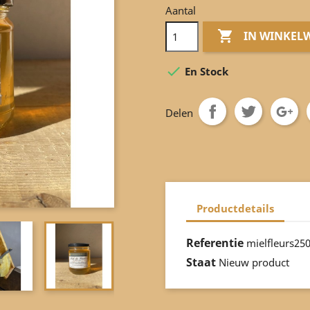
Aantal

IN WINKEL

En Stock
Delen
Productdetails
Referentie
mielfleurs25
Staat
Nieuw product