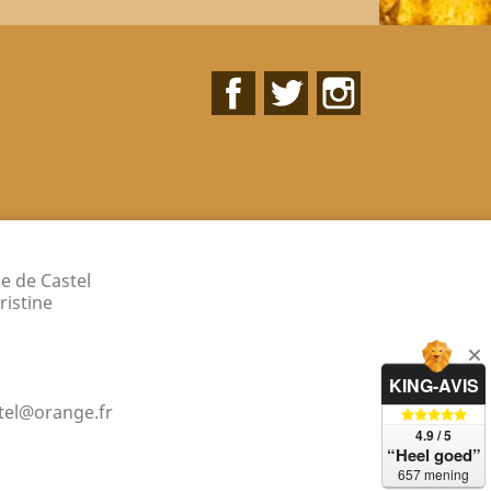
Facebook
Twitter
Instagram
e de Castel
ristine
KING-AVIS
stel@orange.fr
4.9 / 5
“Heel goed”
657 mening