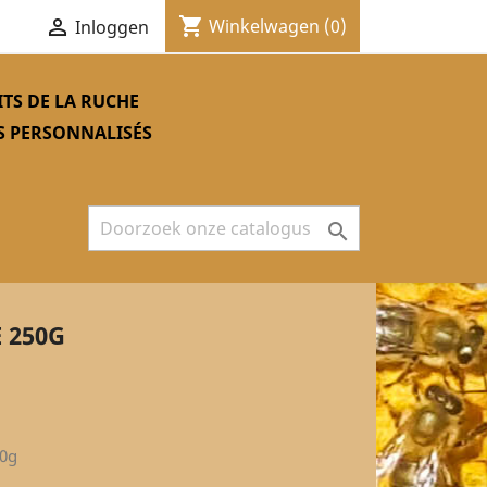
shopping_cart


Winkelwagen
(0)
Inloggen
TS DE LA RUCHE
S PERSONNALISÉS

 250G
50g